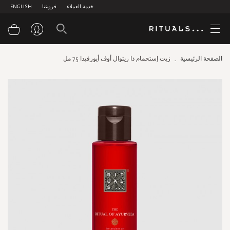
خدمة العملاء
فروعنا
ENGLISH
سلة
الصفحة الرئيسية
زيت إستحمام ذا ريتوال أوف أيورفيدا 75 مل
Skip
to
the
end
of
the
images
gallery