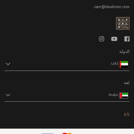
care@ritualsme.com
الدولة
UAE
لغة
Arabic
تابع