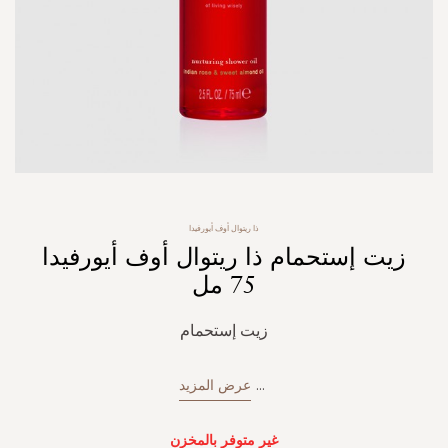
Skip
ذا ريتوال أوف أيورفيدا
to
زيت إستحمام ذا ريتوال أوف أيورفيدا
the
beginning
75 مل
of
the
زيت إستحمام
images
gallery
...
عرض المزيد
غير متوفر بالمخزن