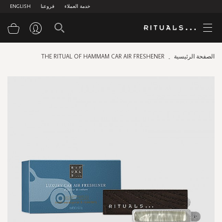
خدمة العملاء
فروعنا
ENGLISH
سلة
الصفحة الرئيسية
THE RITUAL OF HAMMAM CAR AIR FRESHENER
Skip
to
the
end
of
the
images
gallery