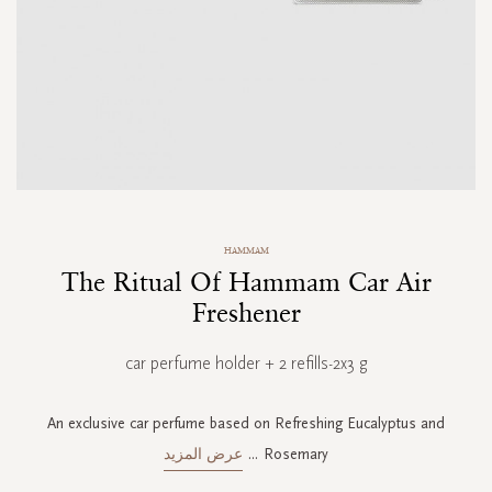
Skip
HAMMAM
to
The Ritual Of Hammam Car Air
the
beginning
Freshener
of
the
car perfume holder + 2 refills-2x3 g
images
gallery
An exclusive car perfume based on Refreshing Eucalyptus and
Rosemary
...
عرض المزيد