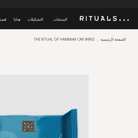
المنتجات
التشكيلات
هدايا
قصتن
الصفحة الرئيسية
THE RITUAL OF HAMMAM CAR WIPES
Skip
to
the
end
of
the
images
gallery