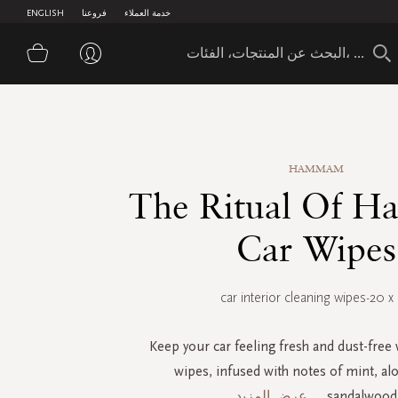
خدمة العملاء
فروعنا
ENGLISH
سلة 
HAMMAM
The Ritual Of 
Car Wipes
car interior cleaning wipes-20 x 
Keep your car feeling fresh and dust-free 
wipes, infused with notes of mint, al
sandalwood.
...
عرض المزيد