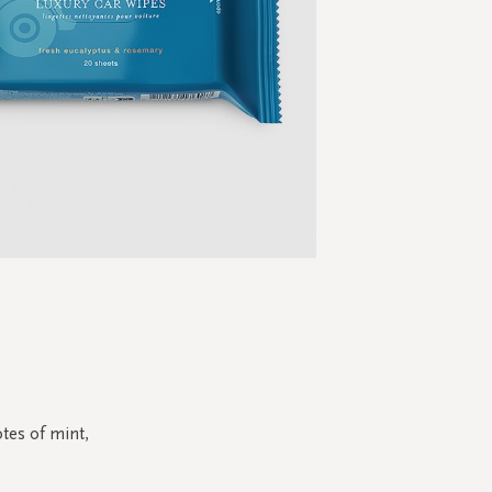
Skip
to
the
beginning
of
the
otes of mint,
images
gallery