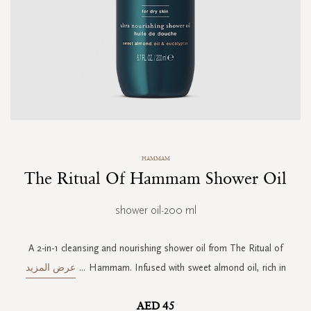
Skip
HAMMAM
to
The Ritual Of Hammam Shower Oil
the
beginning
of
shower oil-200 ml
the
images
gallery
A 2-in-1 cleansing and nourishing shower oil from The Ritual of
Hammam. Infused with sweet almond oil, rich in
...
عرض المزيد
AED 45