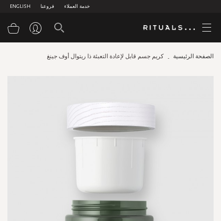
خدمة العملاء
فروعنا
ENGLISH
سلة
الصفحة الرئيسية
كريم جسم قابل لإعادة التعبئة ذا ريتوال أوف جينغ
Skip
to
the
end
of
the
images
gallery