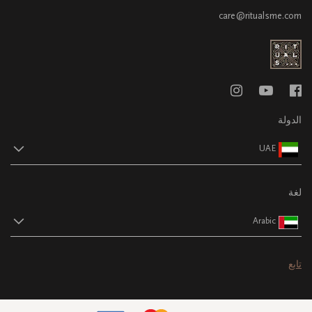
care@ritualsme.com
الدولة
UAE
لغة
Arabic
تابع