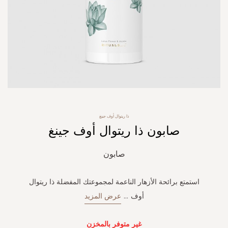
Skip
ذا ريتوال أوف جينغ
to
صابون ذا ريتوال أوف جينغ
the
beginning
of
صابون
the
images
gallery
استمتع برائحة الأزهار الناعمة لمجموعتك المفضلة ذا ريتوال
أوف
...
عرض المزيد
غير متوفر بالمخزن