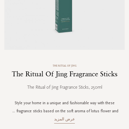
Skip
THE RITUAL OF JING
to
The Ritual Of Jing Fragrance Sticks
the
beginning
of
The Ritual of Jing Fragrance Sticks, 250ml
the
images
gallery
Style your home in a unique and fashionable way with these
...
fragrance sticks based on the soft aroma of lotus flower and
عرض المزيد