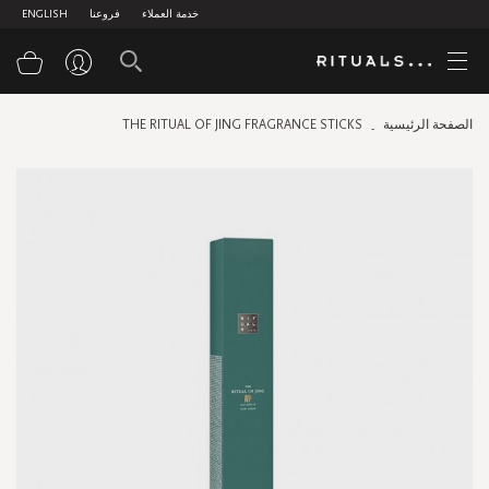
خدمة العملاء
فروعنا
ENGLISH
سلة
الصفحة الرئيسية
THE RITUAL OF JING FRAGRANCE STICKS
Skip
to
the
end
of
the
images
gallery