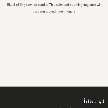
Ritual of Jing scented candle. This calm and soothing fragrance will
last you around three months.
سجل
في
نشرتنا
البريدية:
ابق مطلعاً