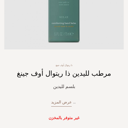
Skip
ذا ريتوال أوف جينغ
to
مرطب لليدين ذا ريتوال أوف جينغ
the
beginning
of
بلسم لليدين
the
images
gallery
...
عرض المزيد
غير متوفر بالمخزن