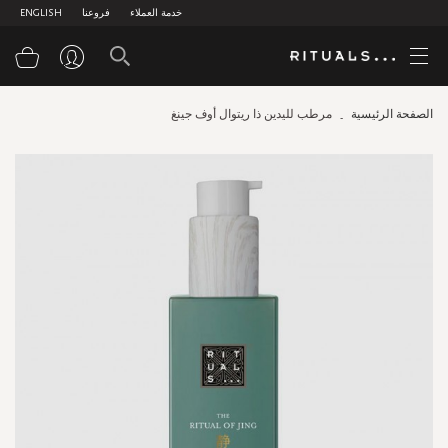
خدمة العملاء
فروعنا
ENGLISH
سلة
الصفحة الرئيسية
مرطب لليدين ذا ريتوال أوف جينغ
Skip
to
the
end
of
the
images
gallery