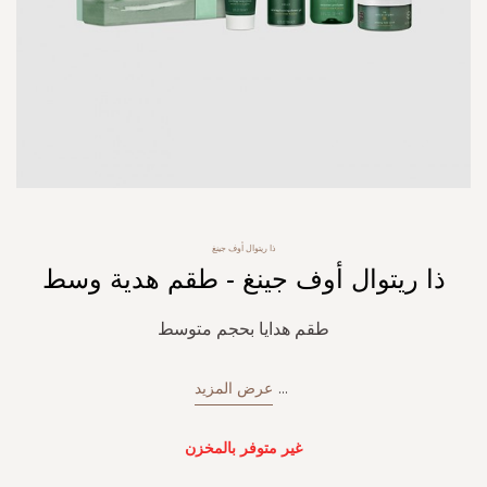
Skip
ذا ريتوال أوف جينغ
to
ذا ريتوال أوف جينغ - طقم هدية وسط
the
beginning
of
طقم هدايا بحجم متوسط
the
images
gallery
...
عرض المزيد
غير متوفر بالمخزن