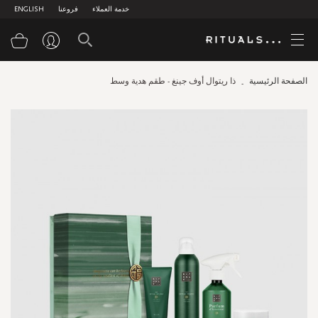
خدمة العملاء
فروعنا
ENGLISH
سلة
الصفحة الرئيسية
ذا ريتوال أوف جينغ - طقم هدية وسط
Skip
to
the
end
of
the
images
gallery