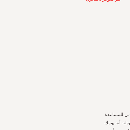
امى للمساعدة
لة. أنهِ يومك