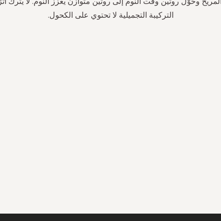
لمريح وحوّل روتين وقت النوم إلى روتين متوازن يعزز النوم. لا يترك أثر
التركيبة التجميلية لا تحتوي على الكحول.
سجل