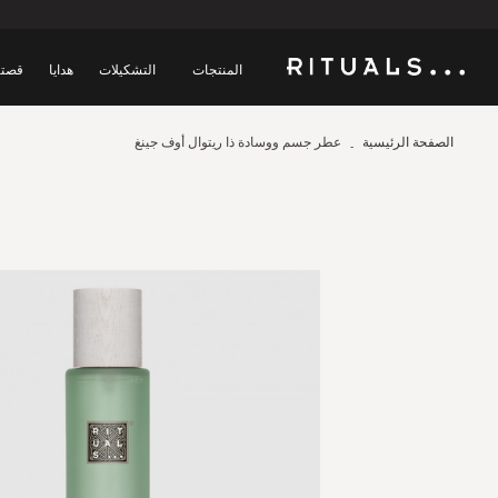
المنتجات
التشكيلات
هدايا
قصتن
الصفحة الرئيسية
عطر جسم ووسادة ذا ريتوال أوف جينغ
Skip
to
the
end
of
the
images
gallery