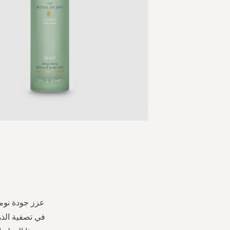
Skip
to
the
beginning
of
the
عزز جودة نومك
images
في تصفية الذهن
gallery