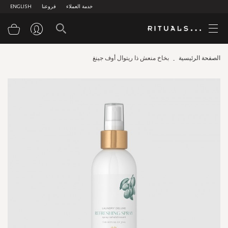
خدمة العملاء
فروعنا
ENGLISH
سلة
الصفحة الرئيسية
بخاخ منعش ذا ريتوال أوف جينغ
Skip
to
the
end
of
the
images
gallery