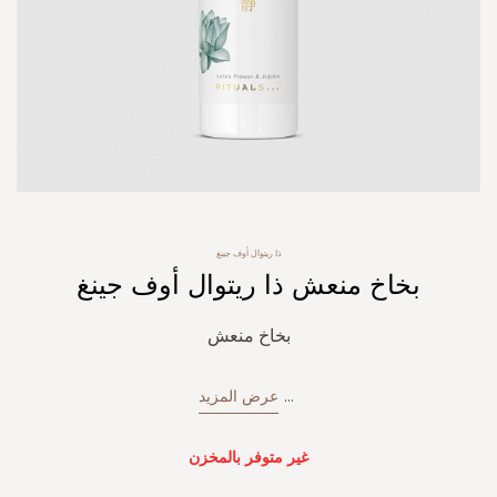
Skip
ذا ريتوال أوف جينغ
to
بخاخ منعش ذا ريتوال أوف جينغ
the
beginning
of
بخاخ منعش
the
images
gallery
...
عرض المزيد
غير متوفر بالمخزن