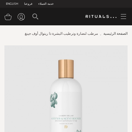
خدمة العملاء
فروعنا
ENGLISH
سلة
الصفحة الرئيسية
مرطب لنضارة وترطيب البشرة ذا ريتوال أوف جينغ
Skip
to
the
end
of
the
images
gallery