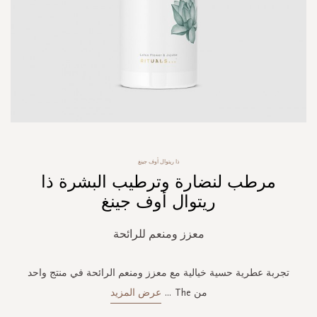
Skip
ذا ريتوال أوف جينغ
to
مرطب لنضارة وترطيب البشرة ذا
the
beginning
ريتوال أوف جينغ
of
the
معزز ومنعم للرائحة
images
gallery
تجربة عطرية حسية خيالية مع معزز ومنعم الرائحة في منتج واحد
من The
...
عرض المزيد