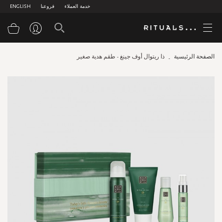
خدمة العملاء
فروعنا
ENGLISH
سلة
الصفحة الرئيسية
ذا ريتوال أوف جينغ - طقم هدية صغير
Skip
to
the
end
of
the
images
gallery