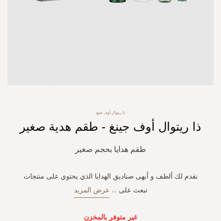
Skip
ذا ريتوال أوف جينغ
to
ذا ريتوال أوف جينغ - طقم هدية صغير
the
beginning
of
طقم هدايا بحجم صغير
the
images
gallery
نقدم لك ألطف و أبهى صناديق الهدايا الذي يحتوي على منتجات
تبعث على
...
عرض المزيد
غير متوفر بالمخزن