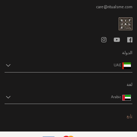
care@ritualsme.com
الدولة
UAE
لغة
Arabic
تابع