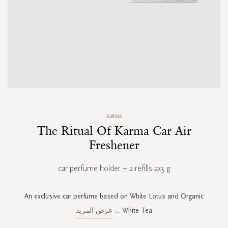
Skip
KARMA
to
The Ritual Of Karma Car Air
the
beginning
Freshener
of
the
car perfume holder + 2 refills-2x3 g
images
gallery
An exclusive car perfume based on White Lotus and Organic
White Tea
...
عرض المزيد