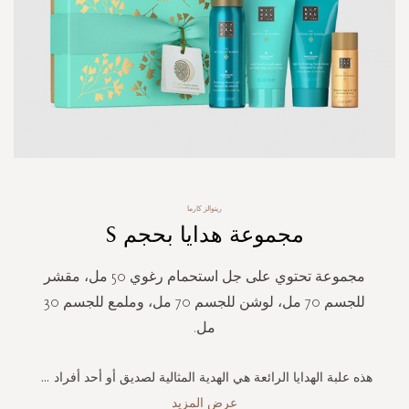
Skip
ريتوالز كارما
to
مجموعة هدايا بحجم S
the
beginning
of
مجموعة تحتوي على جل استحمام رغوي 50 مل، مقشر
the
للجسم 70 مل، لوشن للجسم 70 مل، وملمع للجسم 30
images
gallery
مل.
هذه علبة الهدايا الرائعة هي الهدية المثالية لصديق أو أحد أفراد
...
عرض المزيد