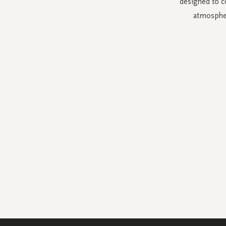
designed to c
atmospher