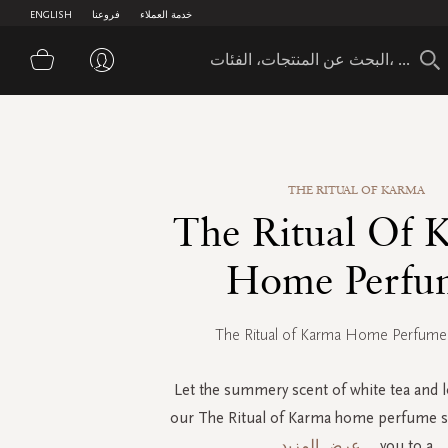
خدمة العملاء
فروعنا
ENGLISH
سلة 
THE RITUAL OF KARMA
The Ritual Of 
Home Perfu
The Ritual of Karma Home Perfume
Let the summery scent of white tea and l
our The Ritual of Karma home perfume s
you to a
...
عرض المزيد