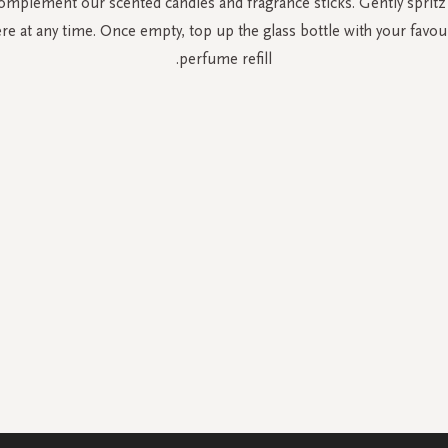
omplement our scented candles and fragrance sticks. Gently spritz 
e at any time. Once empty, top up the glass bottle with your favo
perfume refill.
سجل