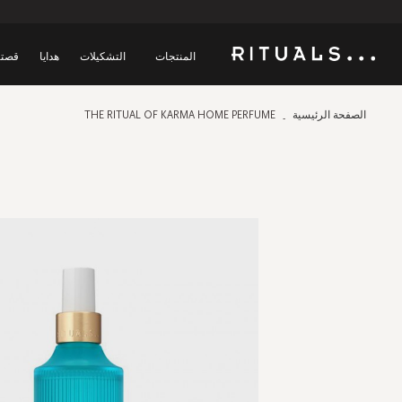
المنتجات
التشكيلات
هدايا
قصتن
الصفحة الرئيسية
THE RITUAL OF KARMA HOME PERFUME
Skip
to
the
end
of
the
images
gallery