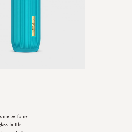
Skip
to
the
beginning
of
the
a home perfume
images
lass bottle,
gallery