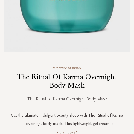
Skip
THE RITUAL OF KARMA
to
The Ritual Of Karma Overnight
the
beginning
Body Mask
of
the
The Ritual of Karma Overnight Body Mask
images
gallery
Get the ultimate indulgent beauty sleep with The Ritual of Karma
...
overnight body mask. This lightweight gel cream is
عرض المزيد