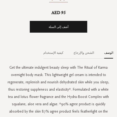
AED 95
أضف إلى السلة
الوصف
الشحن والإرجاع
كيفية الإستخدام
Get the ultimate indulgent beauty sleep with The Ritual of Karma
overnight body mask. This lightweight gel cream is intended to
regenerate, replenish and nourish dehydrated skin while you sleep,
thus restoring suppleness and elasticity*. Formulated with a white
tea and lotus flower fragrance and the Hydra-Boost Complex with
squalane, aloe vera and algae. *90% agree product is quickly
absorbed by the skin 87% agree product feels featherlight on the