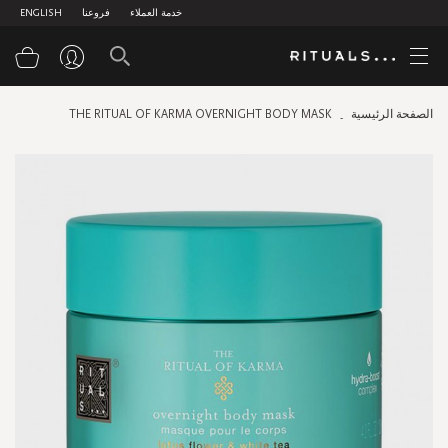
خدمة العملاء
فروعنا
ENGLISH
سلة
الصفحة الرئيسية
THE RITUAL OF KARMA OVERNIGHT BODY MASK
Skip
to
the
end
of
the
images
gallery