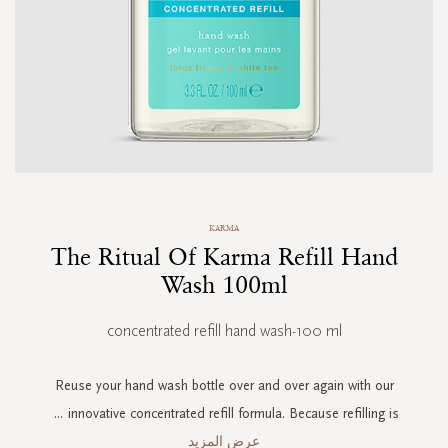
Skip
KARMA
to
The Ritual Of Karma Refill Hand
the
beginning
Wash 100ml
of
the
concentrated refill hand wash-100 ml
images
gallery
Reuse your hand wash bottle over and over again with our
...
innovative concentrated refill formula. Because refilling is
عرض المزيد