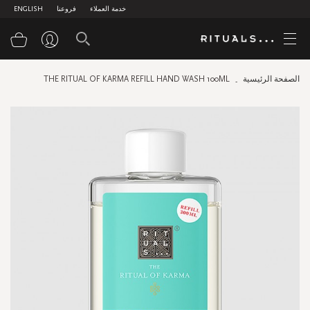
خدمة العملاء
فروعنا
ENGLISH
سلة
الصفحة الرئيسية
THE RITUAL OF KARMA REFILL HAND WASH 100ML
Skip
to
the
end
of
the
images
gallery