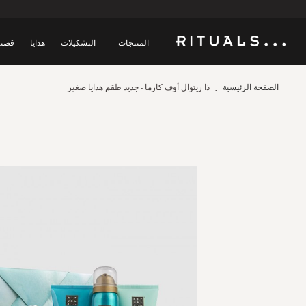
المنتجات
التشكيلات
هدايا
قصتن
الصفحة الرئيسية
ذا ريتوال أوف كارما - جديد طقم هدايا صغير
Skip
to
the
end
of
the
images
gallery