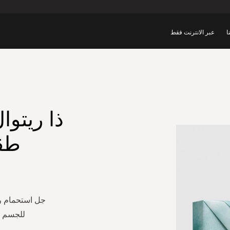
ا
عبر الانترنت فقط
ذا ريتوا
طقم
للجسم 70 مل، ملمع للجسم