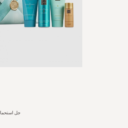
Skip
to
the
beginning
of
the
جل استحمام رغوي 50 مل، مقشر للجسم 70 مل، لو
images
gallery