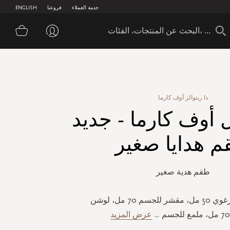
خدمة العملاء
فروعنا
ENGLISH
سلة 
ذا ريتوالز أوف كارما
ل أوف كارما - جديد
 هدايا صغير
طقم هدية صغير
جل استحمام رغوي 50 مل، مقشر للجسم 70 مل، لوشن
...
عرض المزيد