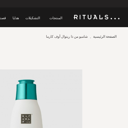
المنتجات
التشكيلات
هدايا
قصتن
الصفحة الرئيسية
شامبو من ذا ريتوال أوف كارما
Skip
to
the
end
of
the
images
gallery