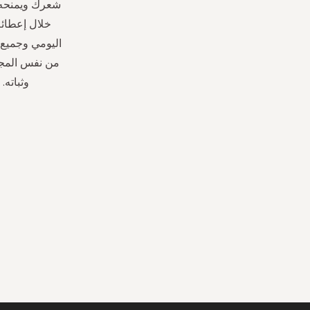
شعرك ويمنحه ل
خلال إعطائه
اليومي وجميع 
وثباته