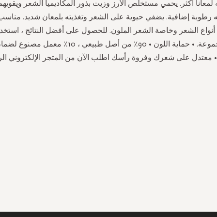
معاناً أكثر. يحمي مستخلص الأرز وزيت بذور المكاديميا الشعر ويقويه
 رطوبة إضافية. يضفي حيوية على الشعر وتغذيته بلمعان شديد. مناسب
أنواع الشعر وخاصة الشعر الملون. للحصول على أفضل النتائج ، استخد
من نفس المجموعة. • حماية اللون • 90٪ من أصل طبيعي ، 0
. • معتدل على شعرك وفروة رأسك اطلب الآن من المتجر الإلكتروني ال