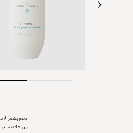
Skip
to
the
beginning
of
the
تمتع بشعر لام
images
gallery