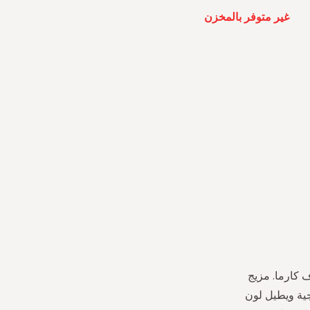
غير متوفر بالمخزن
 كارما. مزيج
ق البنفسجية ويطيل لون