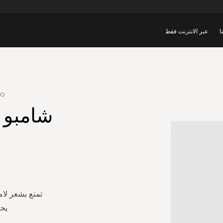
ا
عبر الانترنت فقط
OO
شامبو 
تمتع بشعر لا
يحم