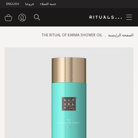
خدمة العملاء
فروعنا
ENGLISH
سلة
الصفحة الرئيسية
THE RITUAL OF KARMA SHOWER OIL
Skip
to
the
end
of
the
images
gallery