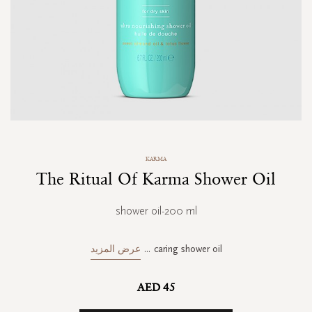
Skip
KARMA
to
The Ritual Of Karma Shower Oil
the
beginning
of
shower oil-200 ml
the
images
gallery
caring shower oil
...
عرض المزيد
AED 45