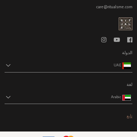
care@ritualsme.com
الدولة
UAE
لغة
Arabic
تابع