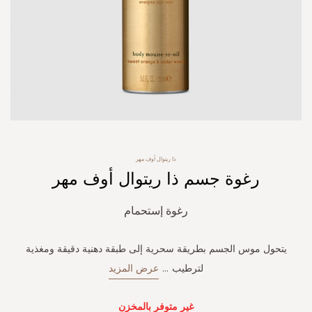
Skip
ذا ريتوال أوف مهر
to
رغوة جسم ذا ريتوال أوف مهر
the
beginning
of
رغوة إستحمام
the
images
gallery
يتحول موس الجسم بطريقة سحرية إلى طبقة دهنية دقيقة ومغذية
لترطيب
...
عرض المزيد
غير متوفر بالمخزن