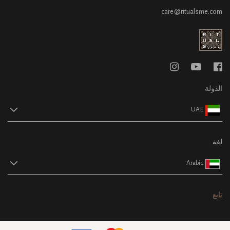
care@ritualsme.com
الدولة
UAE
لغة
Arabic
تابع