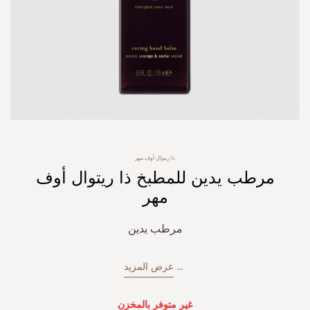
Skip
ذا ريتوال أوف مهر
to
مرطب يدين للمطبخ ذا ريتوال أوف
the
beginning
مهر
of
the
مرطب يدين
images
gallery
...
عرض المزيد
غير متوفر بالمخزن