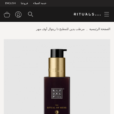
خدمة العملاء
فروعنا
ENGLISH
سلة
الصفحة الرئيسية
مرطب يدين للمطبخ ذا ريتوال أوف مهر
Skip
to
the
end
of
the
images
gallery