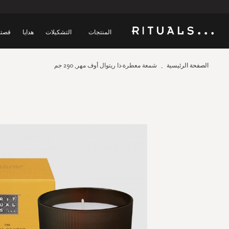
المنتجات
التشكيلات
هدايا
قصتن
الصفحة الرئيسية
شمعة معطرة-ذا ريتوال أوف مهر, 290 جم
Skip
to
the
end
of
the
images
gallery