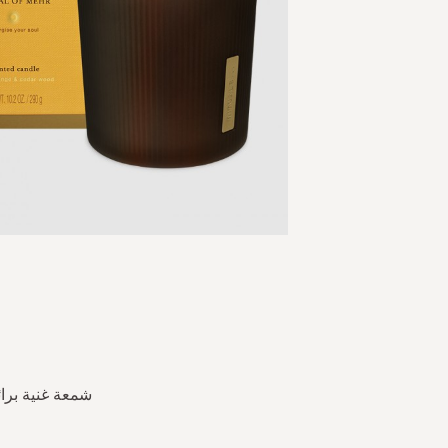
Skip
to
the
beginning
of
the
images
gallery