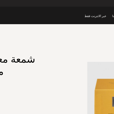
ا
عبر الانترنت فقط
شمعة معط
مه