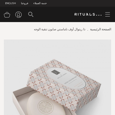
خدمة العملاء
فروعنا
ENGLISH
سلة
الصفحة الرئيسية
ذا ريتوال أوف ناماستي صابون تنقية الوجه
Skip
to
the
end
of
the
images
gallery