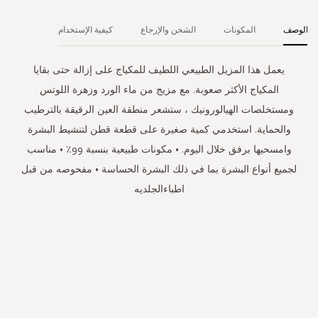
الوصف
المكونات
الشحن والإرجاع
كيفية الإستخدام
يعمل هذا المزيل الطبيعي اللطيف للمكياج على إزالة حتى بقايا
المكياج الأكثر صعوبة. مع مزيج من ماء الورد وزهرة اللوتس
ومستخلصات الهيالورونيك ، ستشعر منطقة العين الرقيقة بالترطيب
والحماية. استخدمي كمية صغيرة على قطعة قطن لتنشيط البشرة
وامسحيها برفق خلال اليوم. • مكونات طبيعية بنسبة 99٪ • مناسب
لجميع أنواع البشرة بما في ذلك البشرة الحساسة • مفحوصه من قبل
اطباءالجلديه