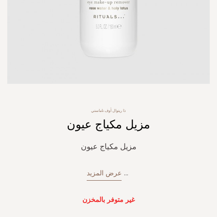
Skip
ذا ريتوال أوف ناماستي
to
مزيل مكياج عيون
the
beginning
of
مزيل مكياج عيون
the
images
gallery
...
عرض المزيد
غير متوفر بالمخزن