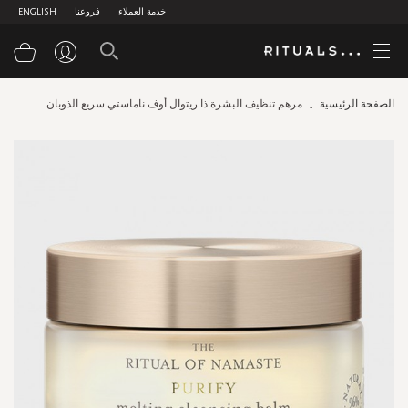
خدمة العملاء
فروعنا
ENGLISH
سلة
الصفحة الرئيسية
مرهم تنظيف البشرة ذا ريتوال أوف ناماستي سريع الذوبان
Skip
to
the
end
of
the
images
gallery