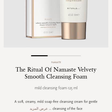
Skip
NAMASTE
to
The Ritual Of Namaste Velvety
the
beginning
Smooth Cleansing Foam
of
the
mild cleansing foam-125 ml
images
gallery
A soft, creamy, mild soap-free cleansing cream for gentle
cleansing of the face
...
عرض المزيد