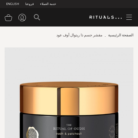
خدمة العملاء
فروعنا
ENGLISH
سلة
الصفحة الرئيسية
مقشر جسم ذا ريتوال أوف عود
Skip
to
the
end
of
the
images
gallery