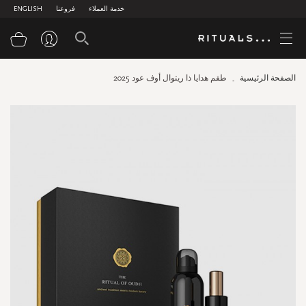
خدمة العملاء
فروعنا
ENGLISH
سلة
الصفحة الرئيسية
طقم هدايا ذا ريتوال أوف عود 2025
Skip
to
the
end
of
the
images
gallery