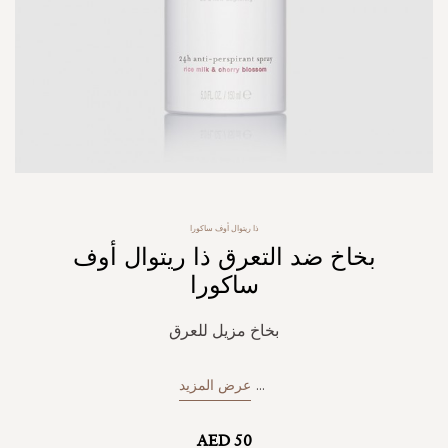
Skip
ذا ريتوال أوف ساكورا
to
بخاخ ضد التعرق ذا ريتوال أوف
the
beginning
ساكورا
of
the
بخاخ مزيل للعرق
images
gallery
...
عرض المزيد
AED 50