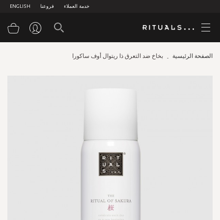
خدمة العملاء
فروعنا
ENGLISH
سلة
الصفحة الرئيسية
بخاخ ضد التعرق ذا ريتوال أوف ساكورا
Skip
to
the
end
of
the
images
gallery