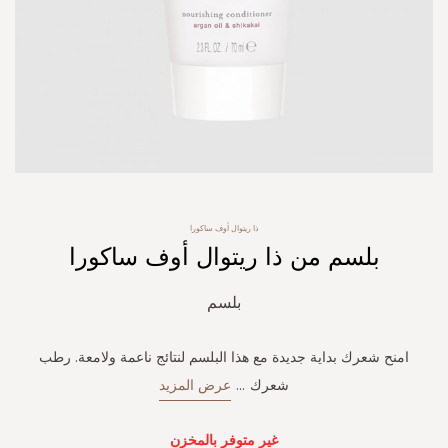
Skip
ذا ريتوال أوف ساكورا
to
بلسم من ذا ريتوال أوف ساكورا
the
beginning
of
بلسم
the
images
gallery
امنح شعرك بداية جديدة مع هذا البلسم لنتائج ناعمة ولامعة. رطب
شعرك
...
عرض المزيد
غير متوفر بالمخزن