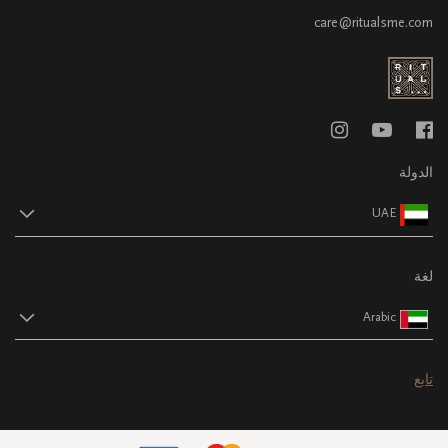
care@ritualsme.com
الدولة
UAE
لغة
Arabic
تابع