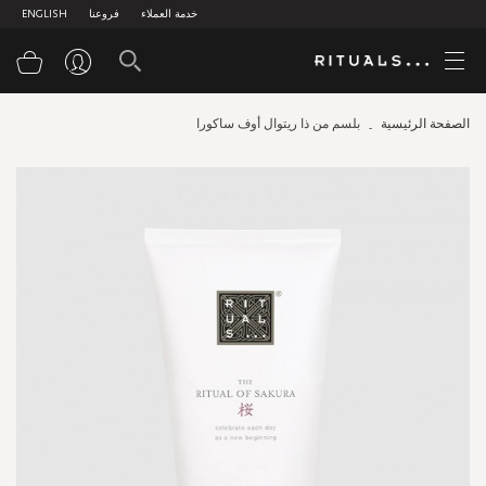
خدمة العملاء
فروعنا
ENGLISH
سلة
الصفحة الرئيسية
بلسم من ذا ريتوال أوف ساكورا
Skip
to
the
end
of
the
images
gallery