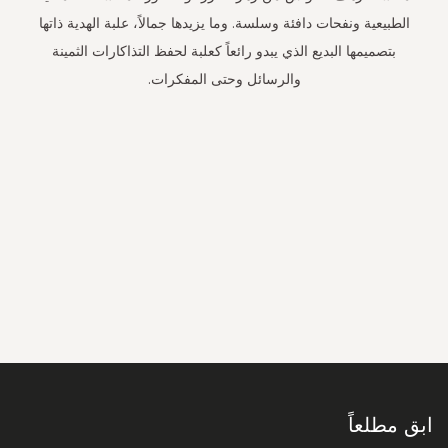
الطبيعية ونفحات دافئة وسلسة. وما يزيدها جمالاً، علبة الهدية ذاتها
بتصميمها البديع الذي يبدو رائعاً كعلبة لحفظ التذاكارات الثمينة
والرسائل وحتى المفكرات.
سجل
في
نشرتنا
البريدية:
ابق مطلعاً