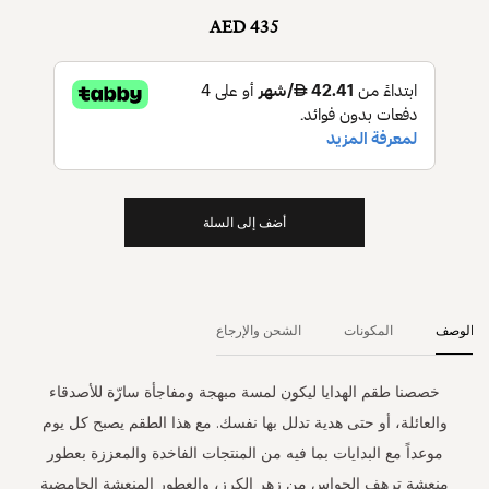
AED 435
أضف إلى السلة
الوصف
المكونات
الشحن والإرجاع
خصصنا طقم الهدايا ليكون لمسة مبهجة ومفاجأة سارّة للأصدقاء
والعائلة، أو حتى هدية تدلل بها نفسك. مع هذا الطقم يصبح كل يوم
موعداً مع البدايات بما فيه من المنتجات الفاخدة والمعززة بعطور
منعشة ترهف الحواس من زهر الكرز، والعطور المنعشة الحامضية