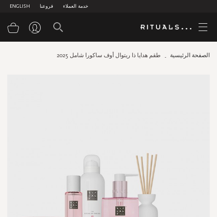
خدمة العملاء
فروعنا
ENGLISH
سلة
الصفحة الرئيسية
طقم هدايا ذا ريتوال أوف ساكورا شامل 2025
Skip
to
the
end
of
the
images
gallery