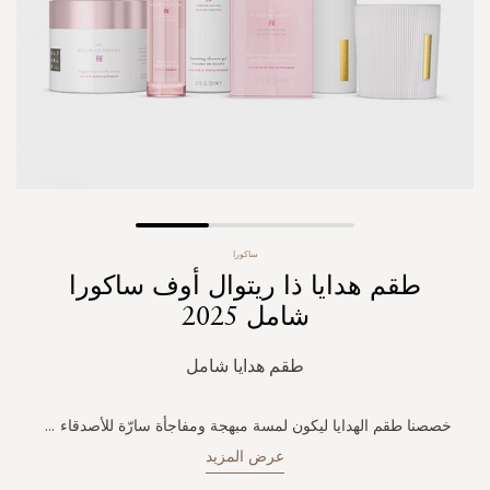
Skip
ساكورا
to
طقم هدايا ذا ريتوال أوف ساكورا
the
beginning
شامل 2025
of
the
طقم هدايا شامل
images
gallery
خصصنا طقم الهدايا ليكون لمسة مبهجة ومفاجأة سارّة للأصدقاء
...
عرض المزيد