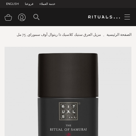
خدمة العملاء
فروعنا
ENGLISH
سلة
الصفحة الرئيسية
مزيل العرق ستيك كلاسيك ذا ريتوال أوف سموراي, 75 مل
Skip
to
the
end
of
the
images
gallery