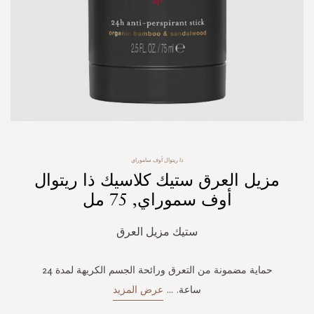
Skip
ذا ريتوال أوف ساموراي
to
مزيل العرق ستيك كلاسيك ذا ريتوال
the
beginning
أوف سموراي, 75 مل
of
the
ستيك مزيل العرق
images
gallery
حماية مضمونة من التعرق ورائحة الجسم الكريهة لمدة 24
ساعة.
...
عرض المزيد