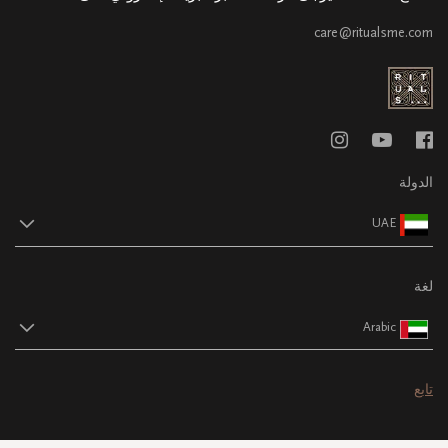
care@ritualsme.com
الدولة
UAE
لغة
Arabic
تابع