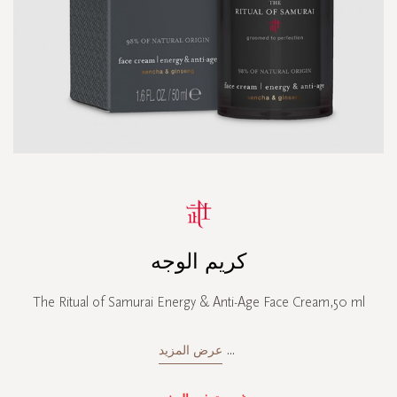
Skip
to
the
beginning
كريم الوجه
of
the
images
The Ritual of Samurai Energy & Anti-Age Face Cream,50 ml
gallery
...
عرض المزيد