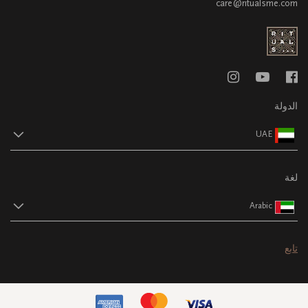
care@ritualsme.com
الدولة
UAE
لغة
Arabic
تابع