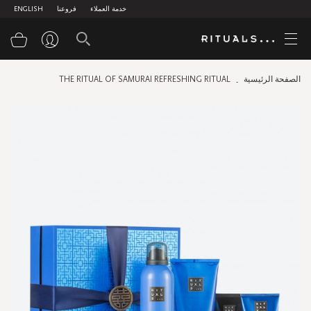
خدمة العملاء
فروعنا
ENGLISH
سلة
الصفحة الرئيسية
THE RITUAL OF SAMURAI REFRESHING RITUAL
Skip
to
the
end
of
the
images
gallery