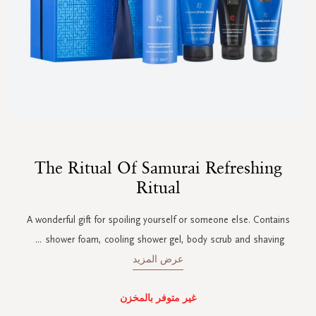
Skip
The Ritual Of Samurai Refreshing
to
the
Ritual
beginning
of
A wonderful gift for spoiling yourself or someone else. Contains
the
images
...
shower foam, cooling shower gel, body scrub and shaving
gallery
عرض المزيد
غير متوفر بالمخزن