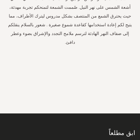
أشعة الشمس على نهر النيل. صُممت الشمعة لتمنحكم تجربة مهدئة،
حيث يحترق الشمع من المنتصف بشكل مدروس ليترك الأطراف، مما
يتيح لكم إعادة استخدامها كقاعدة شموع صغيرة . شعور بالسلام ينقلكم
إلى ضفاف النهر الهادئة لترسم ملامح التجدد والإشراق بضوء وعطر
دافئ.
سجل
في
نشرتنا
البريدية:
ابق مطلعاً