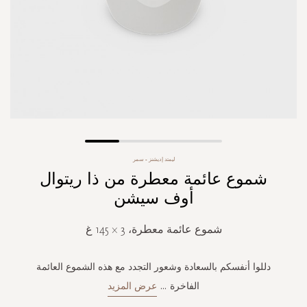
Skip
ليمتد إديشنز - سمر
to
شموع عائمة معطرة من ذا ريتوال
the
beginning
أوف سيشن
of
the
شموع عائمة معطرة، 3 × 145 غ
images
gallery
دللوا أنفسكم بالسعادة وشعور التجدد مع هذه الشموع العائمة
الفاخرة
...
عرض المزيد