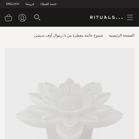
خدمة العملاء
فروعنا
ENGLISH
سلة
الصفحة الرئيسية
شموع عائمة معطرة من ذا ريتوال أوف سيشن
Skip
to
the
end
of
the
images
gallery