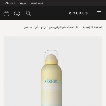
خدمة العملاء
فروعنا
ENGLISH
سلة
الصفحة الرئيسية
جل الاستحمام الرغوي من ذا ريتوال أوف سيشن
Skip
to
the
end
of
the
images
gallery