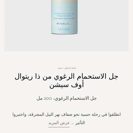
Skip
ليمتد إديشنز - سمر
to
جل الاستحمام الرغوي من ذا ريتوال
the
beginning
أوف سيشن
of
the
جل الاستحمام الرغوي، 200 مل
images
gallery
انطلقوا في رحلة حسية نحو ضفاف نهر النيل المشرقة، واختبروا
التأثير
...
عرض المزيد