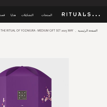
المنتجات
التشكيلات
هدايا
قصتن
الصفحة الرئيسية
THE RITUAL OF YOZAKURA - MEDIUM GIFT SET 2025 MAY
Skip
to
the
end
of
the
images
gallery