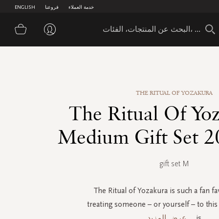
خدمة العملاء
فروعنا
ENGLISH
سلة 
THE RITUAL OF YOZAKURA
The Ritual Of Yoz
Medium Gift Set 
gift set M
The Ritual of Yozakura is such a fan fa
treating someone – or yourself – to this 
is
...
عرض المزيد