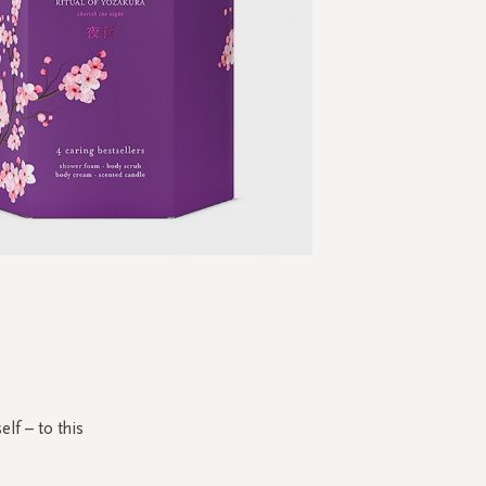
Skip
to
the
beginning
of
the
lf – to this
images
gallery