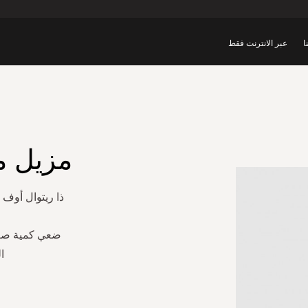
ا
عبر الانترنت فقط
مزيل م
ذا ريتوال أوف ن
ضعي كمية صغير
ا