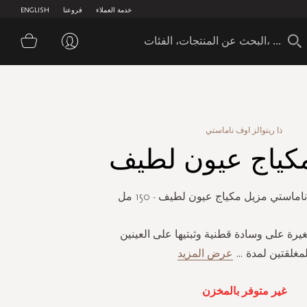
خدمة العملاء
فروعنا
ENGLISH
سلة 
ذا ريتوالز اوف ناماستي
كياج عيون لطيف
اماستي مزيل مكياج عيون لطيف - 150 مل
ة على وسادة قطنية وثبتيها على العينين
لمغلقتين لمدة
...
عرض المزيد
غير متوفر بالمخزن