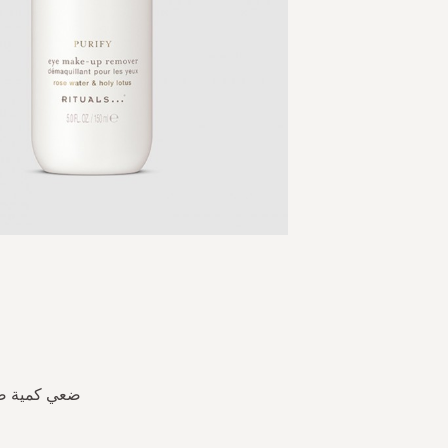
Skip
to
the
beginning
of
the
images
gallery