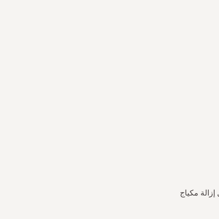
ا على العينين المغلقتين لمدة 5 ثوان قبل إزالة مكياج