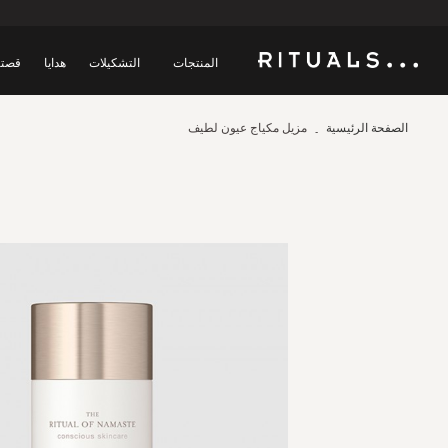
المنتجات
التشكيلات
هدايا
قصتن
الصفحة الرئيسية
مزيل مكياج عيون لطيف
Skip
to
the
end
of
the
images
gallery