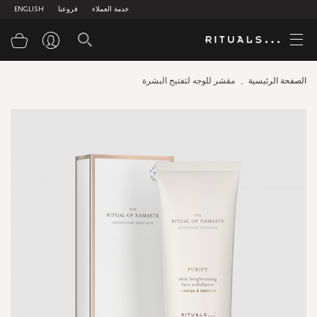
خدمة العملاء
فروعنا
ENGLISH
سلة
الصفحة الرئيسية
مقشر للوجه لتفتيح البشرة
Skip
to
the
end
of
the
images
gallery