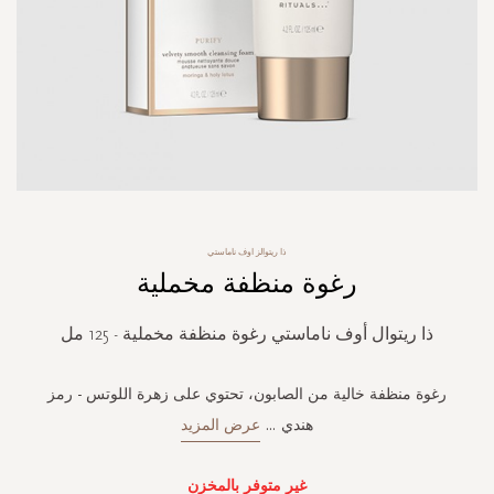
Skip
ذا ريتوالز اوف ناماستي
to
رغوة منظفة مخملية
the
beginning
of
ذا ريتوال أوف ناماستي رغوة منظفة مخملية - 125 مل
the
images
gallery
رغوة منظفة خالية من الصابون، تحتوي على زهرة اللوتس - رمز
هندي
...
عرض المزيد
غير متوفر بالمخزن