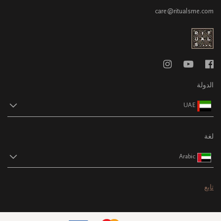
care@ritualsme.com
الدولة
UAE
لغة
Arabic
تابع