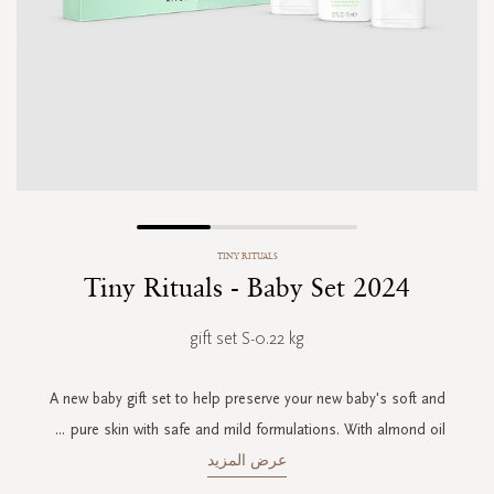
Skip
TINY RITUALS
to
Tiny Rituals - Baby Set 2024
the
beginning
of
gift set S-0.22 kg
the
images
gallery
A new baby gift set to help preserve your new baby's soft and
...
pure skin with safe and mild formulations. With almond oil
عرض المزيد