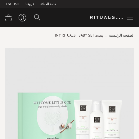
خدمة العملاء
فروعنا
ENGLISH
سلة
الصفحة الرئيسية
TINY RITUALS - BABY SET 2024
Skip
to
the
end
of
the
images
gallery