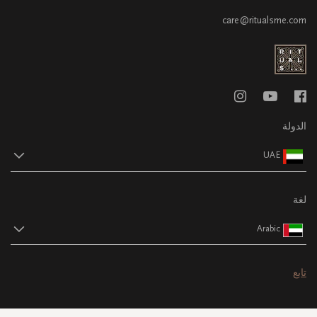
care@ritualsme.com
الدولة
UAE
لغة
Arabic
تابع