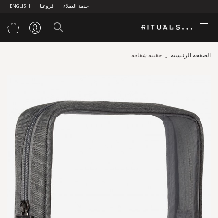
خدمة العملاء
فروعنا
ENGLISH
سلة
الصفحة الرئيسية
حقيبة شفافة
Skip
to
the
end
of
the
images
gallery