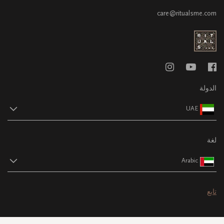
care@ritualsme.com
الدولة
UAE
لغة
Arabic
تابع