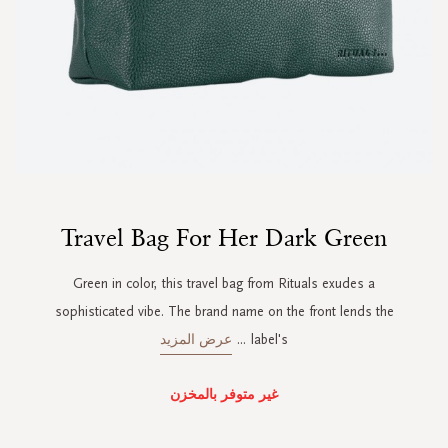
Skip
Travel Bag For Her Dark Green
to
the
beginning
Green in color, this travel bag from Rituals exudes a
of
sophisticated vibe. The brand name on the front lends the
the
images
label's
...
عرض المزيد
gallery
غير متوفر بالمخزن