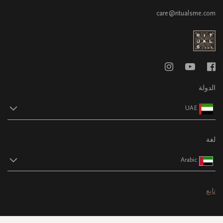
care@ritualsme.com
الدولة
UAE
لغة
Arabic
تابع