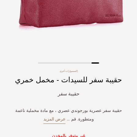
Skip
إكسسوارات أخرى
to
حقيبة سفر للسيدات - مخمل خمري
the
beginning
of
حقيبة سفر
the
images
gallery
حقيبة سفر عصرية بورجوندي عصري ، مع مادة مخملية ناعمة
ومتطورة. قم
...
عرض المزيد
غير متوفر بالمخزن