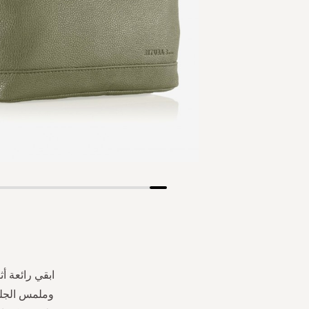
Skip
to
the
beginning
of
the
ابقي رائعة أث
images
وملمس الجلد
gallery