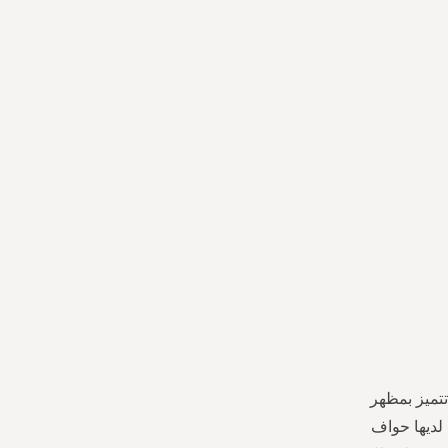
 تتميز بمظهر
لديها حواف