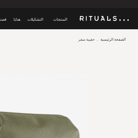
المنتجات
التشكيلات
هدايا
قصتن
الصفحة الرئيسية
حقيبة سفر
Skip
to
the
end
of
the
images
gallery