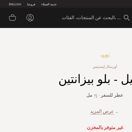
خدمة العملاء
فروعنا
ENGLISH
سلة 
أورينتال إيسنيس
ل - بلو بيزانتين
عطر للسفر - 15 مل
...
عرض المزيد
غير متوفر بالمخزن