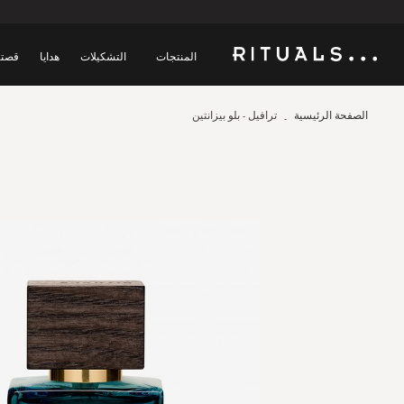
المنتجات
التشكيلات
هدايا
قصتن
الصفحة الرئيسية
ترافيل - بلو بيزانتين
Skip
to
the
end
of
the
images
gallery