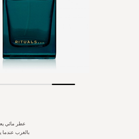
Skip
to
the
beginning
of
the
عطر مائي يعك
images
بالغرب عندما 
gallery