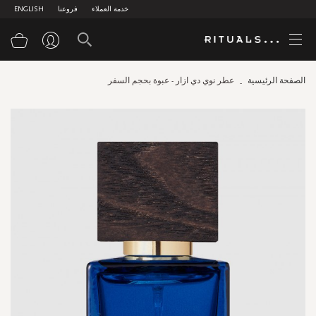
خدمة العملاء
فروعنا
ENGLISH
سلة
الصفحة الرئيسية
عطر نوي دي ازار - عبوة بحجم السفر
Skip
to
the
end
of
the
images
gallery