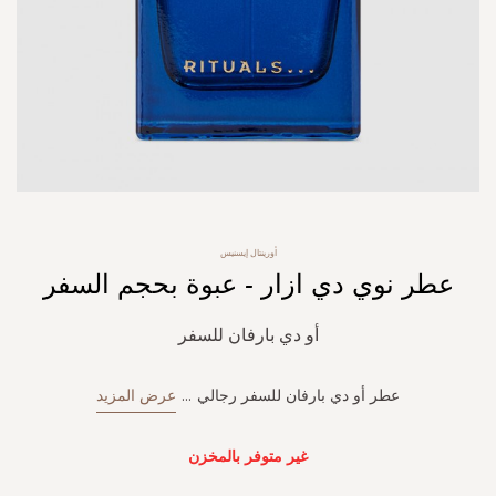
Skip
أورينتال إيسنيس
to
عطر نوي دي ازار - عبوة بحجم السفر
the
beginning
of
أو دي بارفان للسفر
the
images
gallery
عطر أو دي بارفان للسفر رجالي
...
عرض المزيد
غير متوفر بالمخزن